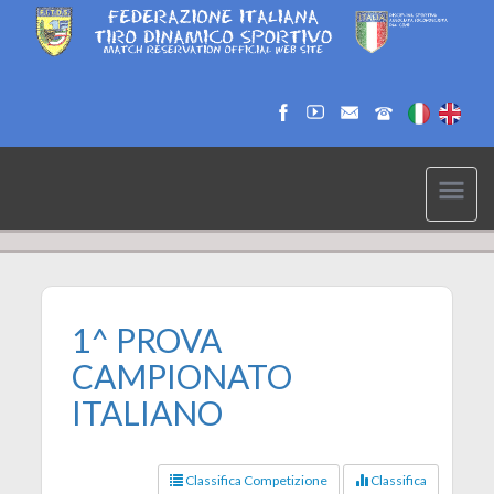
1^ PROVA
CAMPIONATO
ITALIANO
Classifica Competizione
Classifica