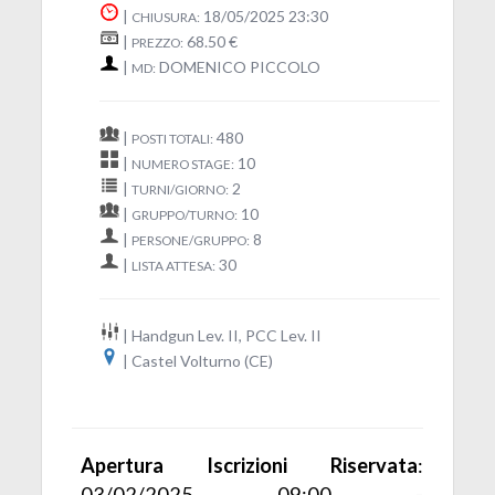
|
18/05/2025 23:30
CHIUSURA:
|
68.50 €
PREZZO:
|
DOMENICO PICCOLO
MD:
|
480
POSTI TOTALI:
|
10
NUMERO STAGE:
|
2
TURNI/GIORNO:
|
10
GRUPPO/TURNO:
|
8
PERSONE/GRUPPO:
|
30
LISTA ATTESA:
| Handgun Lev. II, PCC Lev. II
| Castel Volturno (CE)
Apertura Iscrizioni Riservata
:
03/02/2025 09:00 -