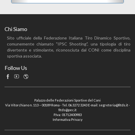
Chi Siamo
Sito ufficiale della Federazione Italiana Tiro Dinamico Sportivo,
comunemente chiamato "IPSC Shooting", una tipologia di tiro
divertente e stimolante, riconosciuta dal CONI come disciplina
sportiva associata.
Follow Us
Palazzo delle Federazioni Sportive del Coni
Via Vitorchiano n. 113 – 00189 Roma - Tel. 06.3272 3243 E-mail: segreteria@fitds.it -
fitds@pec.it
P.Iva: 01712400983
Informativa Privacy