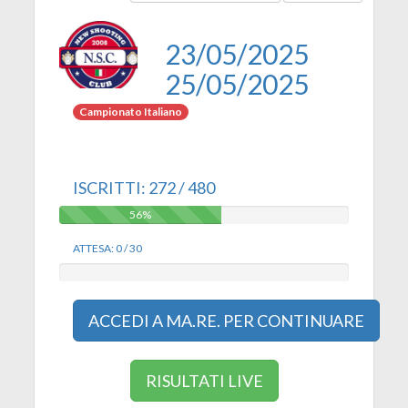
23/05/2025
25/05/2025
Campionato Italiano
ISCRITTI: 272 / 480
56%
56%
ATTESA: 0 / 30
0%
0%
ACCEDI A MA.RE. PER CONTINUARE
RISULTATI LIVE