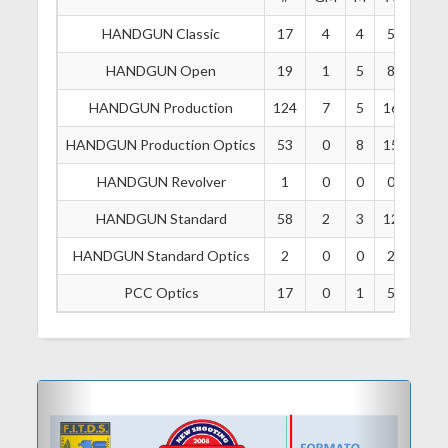
HANDGUN Classic
17
4
4
5
2
HANDGUN Open
19
1
5
8
4
HANDGUN Production
124
7
5
16
26
HANDGUN Production Optics
53
0
8
15
8
HANDGUN Revolver
1
0
0
0
0
HANDGUN Standard
58
2
3
12
12
HANDGUN Standard Optics
2
0
0
2
0
PCC Optics
17
0
1
5
3
Previous
Next