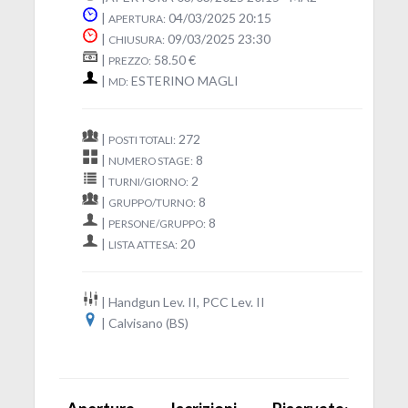
|
04/03/2025 20:15
APERTURA:
|
09/03/2025 23:30
CHIUSURA:
|
58.50 €
PREZZO:
|
ESTERINO MAGLI
MD:
|
272
POSTI TOTALI:
|
8
NUMERO STAGE:
|
2
TURNI/GIORNO:
|
8
GRUPPO/TURNO:
|
8
PERSONE/GRUPPO:
|
20
LISTA ATTESA:
| Handgun Lev. II, PCC Lev. II
| Calvisano (BS)