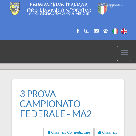
3 PROVA
CAMPIONATO
FEDERALE - MA2
Classifica Competizione
Classifica