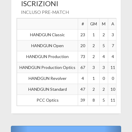
ISCRIZIONI
INCLUSO PRE-MATCH
#
GM
M
A
B
HANDGUN Classic
23
1
2
3
10
HANDGUN Open
20
2
5
7
3
HANDGUN Production
73
2
4
4
8
HANDGUN Production Optics
67
3
3
11
20
HANDGUN Revolver
4
1
0
0
0
HANDGUN Standard
47
2
2
10
15
PCC Optics
39
8
5
11
4
Previous
Next