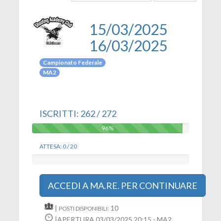
15/03/2025
16/03/2025
Campionato Federale
MA2
ISCRITTI: 262 / 272
96%
96%
ATTESA: 0 / 20
0%
0%
ACCEDI A MA.RE. PER CONTINUARE
|
10
POSTI DISPONIBILI:
|APERTURA 03/03/2025 20:15 - MA2