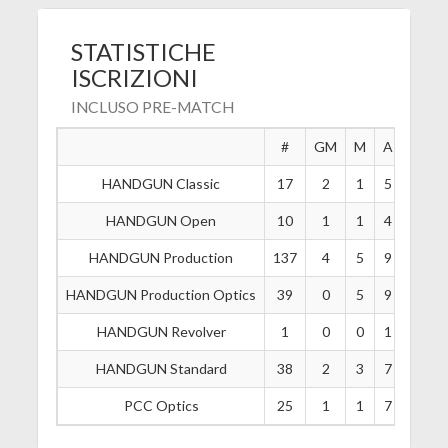
STATISTICHE
ISCRIZIONI
INCLUSO PRE-MATCH
#
GM
M
A
B
HANDGUN Classic
17
2
1
5
4
HANDGUN Open
10
1
1
4
3
HANDGUN Production
137
4
5
9
25
HANDGUN Production Optics
39
0
5
9
9
HANDGUN Revolver
1
0
0
1
0
HANDGUN Standard
38
2
3
7
8
PCC Optics
25
1
1
7
6