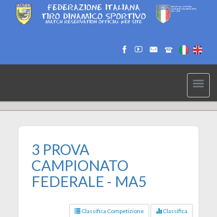
3 PROVA
CAMPIONATO
FEDERALE - MA5
Classifica Competizione
Classifica