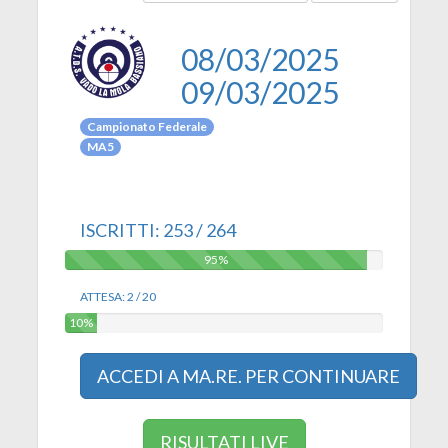
08/03/2025
09/03/2025
Campionato Federale
MA5
ISCRITTI: 253 / 264
95%
95%
ATTESA: 2 / 20
10%
10%
ACCEDI A MA.RE. PER CONTINUARE
RISULTATI LIVE