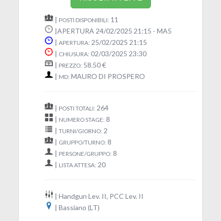
|
11
POSTI DISPONIBILI:
|APERTURA 24/02/2025 21:15 - MA5
|
25/02/2025 21:15
APERTURA:
|
02/03/2025 23:30
CHIUSURA:
|
58.50 €
PREZZO:
|
MAURO DI PROSPERO
MD:
|
264
POSTI TOTALI:
|
8
NUMERO STAGE:
|
2
TURNI/GIORNO:
|
8
GRUPPO/TURNO:
|
8
PERSONE/GRUPPO:
|
20
LISTA ATTESA:
| Handgun Lev. II, PCC Lev. II
| Bassiano (LT)