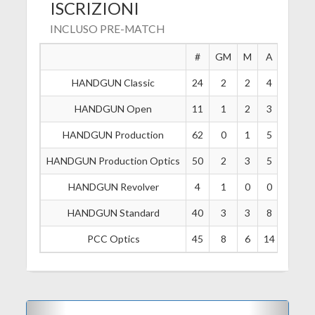
ISCRIZIONI
INCLUSO PRE-MATCH
#
GM
M
A
B
HANDGUN Classic
24
2
2
4
10
HANDGUN Open
11
1
2
3
3
HANDGUN Production
62
0
1
5
9
HANDGUN Production Optics
50
2
3
5
18
HANDGUN Revolver
4
1
0
0
0
HANDGUN Standard
40
3
3
8
8
PCC Optics
45
8
6
14
7
Previous
Next