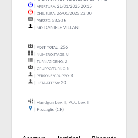
|
21/01/2025 20:15
APERTURA:
|
26/01/2025 23:30
CHIUSURA:
|
58.50 €
PREZZO:
|
DANIELE VILLANI
MD:
|
256
POSTI TOTALI:
|
8
NUMERO STAGE:
|
2
TURNI/GIORNO:
|
8
GRUPPO/TURNO:
|
8
PERSONE/GRUPPO:
|
20
LISTA ATTESA:
| Handgun Lev. II, PCC Lev. II
| Pozzaglio (CR)