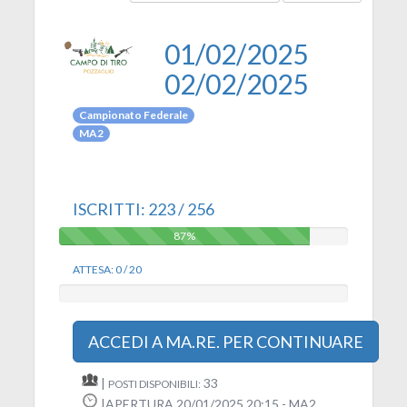
01/02/2025
02/02/2025
Campionato Federale
MA2
ISCRITTI: 223 / 256
87%
87%
ATTESA: 0 / 20
0%
0%
ACCEDI A MA.RE. PER CONTINUARE
|
33
POSTI DISPONIBILI:
|APERTURA 20/01/2025 20:15 - MA2