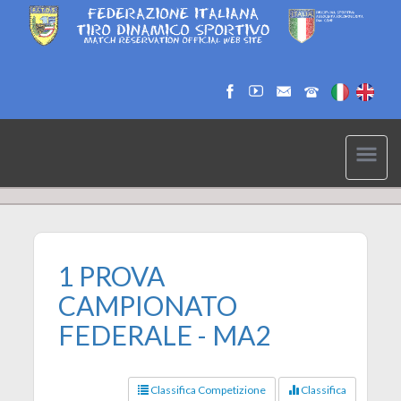
1 PROVA
CAMPIONATO
FEDERALE - MA2
Classifica Competizione
Classifica