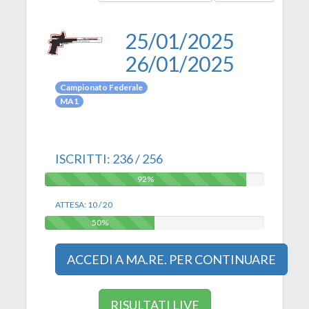
25/01/2025
26/01/2025
Campionato Federale
MA1
ISCRITTI: 236 / 256
92%
92%
ATTESA: 10 / 20
50%
50%
ACCEDI A MA.RE. PER CONTINUARE
RISULTATI LIVE