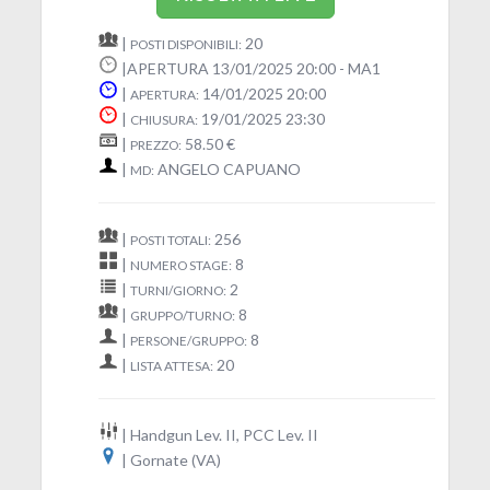
|
20
POSTI DISPONIBILI:
|APERTURA 13/01/2025 20:00 - MA1
|
14/01/2025 20:00
APERTURA:
|
19/01/2025 23:30
CHIUSURA:
|
58.50 €
PREZZO:
|
ANGELO CAPUANO
MD:
|
256
POSTI TOTALI:
|
8
NUMERO STAGE:
|
2
TURNI/GIORNO:
|
8
GRUPPO/TURNO:
|
8
PERSONE/GRUPPO:
|
20
LISTA ATTESA:
| Handgun Lev. II, PCC Lev. II
| Gornate (VA)