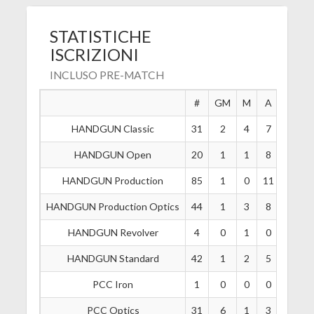
STATISTICHE
ISCRIZIONI
INCLUSO PRE-MATCH
#
GM
M
A
B
HANDGUN Classic
31
2
4
7
8
HANDGUN Open
20
1
1
8
4
HANDGUN Production
85
1
0
11
19
HANDGUN Production Optics
44
1
3
8
17
HANDGUN Revolver
4
0
1
0
1
HANDGUN Standard
42
1
2
5
11
PCC Iron
1
0
0
0
0
PCC Optics
31
6
1
3
6