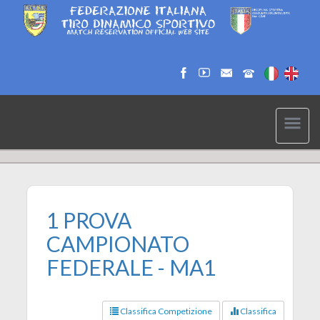
1 PROVA
CAMPIONATO
FEDERALE - MA1
Classifica Competizione
Classifica