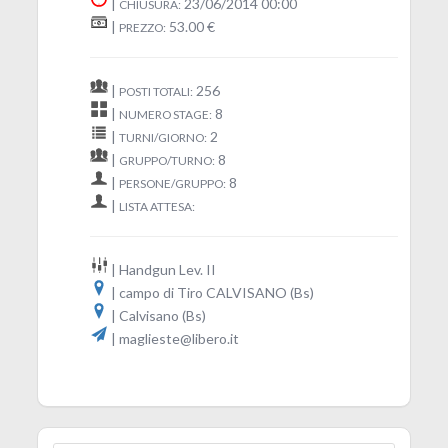
|
23/06/2014 00:00
CHIUSURA:
|
53.00 €
PREZZO:
|
256
POSTI TOTALI:
|
8
NUMERO STAGE:
|
2
TURNI/GIORNO:
|
8
GRUPPO/TURNO:
|
8
PERSONE/GRUPPO:
|
LISTA ATTESA:
| Handgun Lev. II
| campo di Tiro CALVISANO (Bs)
| Calvisano (Bs)
| maglieste@libero.it