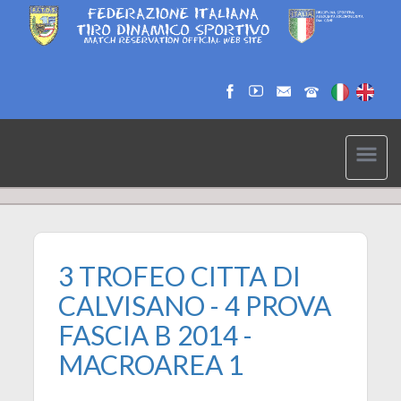
3 TROFEO CITTA DI
CALVISANO - 4 PROVA
FASCIA B 2014 -
MACROAREA 1