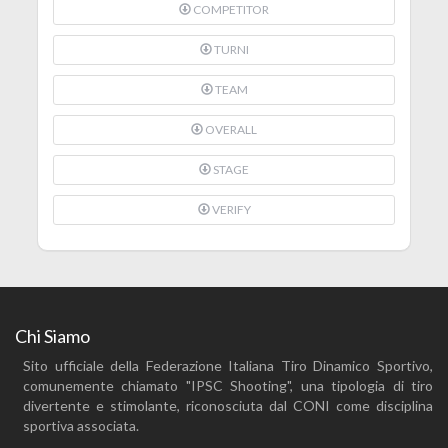
COMPETITOR
TURNI
TEAM
OVERALL
STAGE
VERIFY
Chi Siamo
Sito ufficiale della Federazione Italiana Tiro Dinamico Sportivo,
comunemente chiamato "IPSC Shooting", una tipologia di tiro
divertente e stimolante, riconosciuta dal CONI come disciplina
sportiva associata.