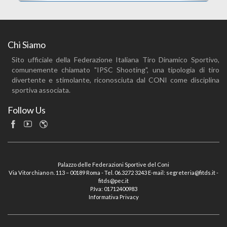
Chi Siamo
Sito ufficiale della Federazione Italiana Tiro Dinamico Sportivo,
comunemente chiamato "IPSC Shooting", una tipologia di tiro
divertente e stimolante, riconosciuta dal CONI come disciplina
sportiva associata.
Follow Us
Palazzo delle Federazioni Sportive del Coni
Via Vitorchiano n. 113 – 00189 Roma - Tel. 06.3272 3243 E-mail: segreteria@fitds.it -
fitds@pec.it
P.Iva: 01712400983
Informativa Privacy