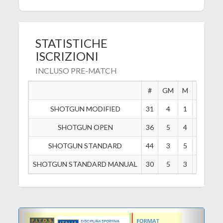
STATISTICHE
ISCRIZIONI
INCLUSO PRE-MATCH
#
GM
M
A
B
SHOTGUN MODIFIED
31
4
1
5
5
SHOTGUN OPEN
36
5
4
4
3
SHOTGUN STANDARD
44
3
5
7
6
SHOTGUN STANDARD MANUAL
30
5
3
2
0
Previous
Next