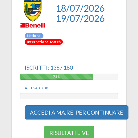
18/07/2026
19/07/2026
National
International Match
ISCRITTI: 136 / 180
75%
75%
ATTESA: 0 / 30
0%
0%
ACCEDI A MA.RE. PER CONTINUARE
RISULTATI LIVE