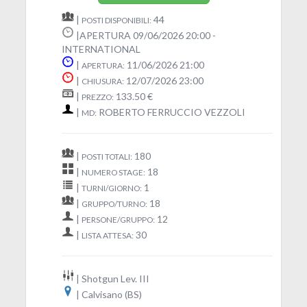
|
44
POSTI DISPONIBILI:
|APERTURA 09/06/2026 20:00 -
INTERNATIONAL
|
11/06/2026 21:00
APERTURA:
|
12/07/2026 23:00
CHIUSURA:
|
133.50 €
PREZZO:
|
ROBERTO FERRUCCIO VEZZOLI
MD:
|
180
POSTI TOTALI:
|
18
NUMERO STAGE:
|
1
TURNI/GIORNO:
|
18
GRUPPO/TURNO:
|
12
PERSONE/GRUPPO:
|
30
LISTA ATTESA:
| Shotgun Lev. III
| Calvisano (BS)