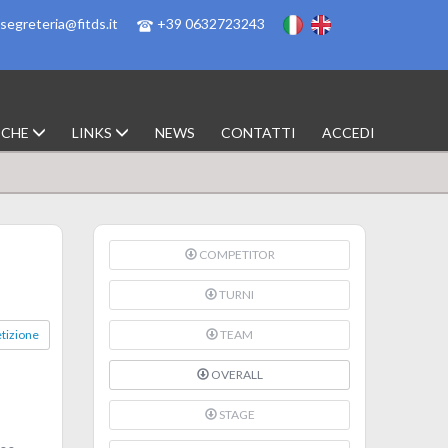
segreteria@fitds.it
+39 0632723243
ICHE
LINKS
NEWS
CONTATTI
ACCEDI
COMPETITOR
TURNI
tizione
TEAM
OVERALL
STAGE