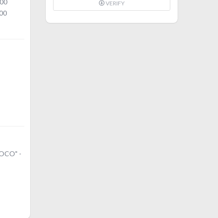
:00
VERIFY
00
UOCO" -