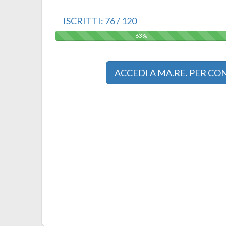
ISCRITTI: 76 / 120
63%
63%
ACCEDI A MA.RE. PER C