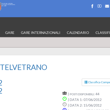
GARE
GARE INTERNAZIONALI
CALENDARIO
CLASSIF
ASTELVETRANO
2
Classifica Compe
2
|
44
POSTI DISPONIBILI:
| DATA 1: 07/06/2012
| DATA 2: 15/06/2012