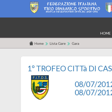
HOME
Home
Lista Gare
Gara
1° TROFEO CITTà DI C
08/07/201
08/07/201