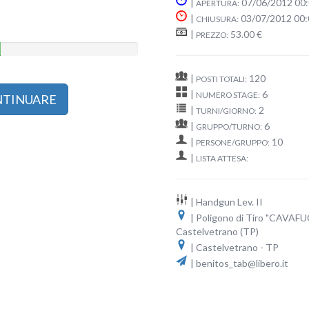
|
07/06/2012 00
APERTURA:
|
03/07/2012 00:
CHIUSURA:
|
53.00 €
PREZZO:
|
120
POSTI TOTALI:
|
6
NUMERO STAGE:
ONTINUARE
|
2
TURNI/GIORNO:
|
6
GRUPPO/TURNO:
|
10
PERSONE/GRUPPO:
|
LISTA ATTESA:
| Handgun Lev. II
| Poligono di Tiro "CAVAF
Castelvetrano (TP)
| Castelvetrano - TP
| benitos_tab@libero.it