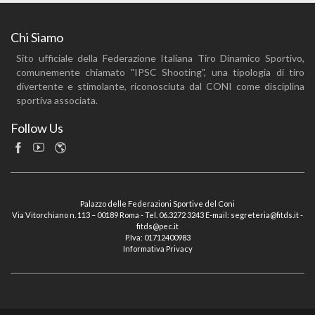
Chi Siamo
Sito ufficiale della Federazione Italiana Tiro Dinamico Sportivo,
comunemente chiamato "IPSC Shooting", una tipologia di tiro
divertente e stimolante, riconosciuta dal CONI come disciplina
sportiva associata.
Follow Us
Palazzo delle Federazioni Sportive del Coni
Via Vitorchiano n. 113 – 00189 Roma - Tel. 06.3272 3243 E-mail: segreteria@fitds.it -
fitds@pec.it
P.Iva: 01712400983
Informativa Privacy